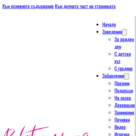
Към основното съдържание
Към долната част на страницата
Начало
Заведения
За рожден
ден
С детски
кът
С градина
Забавления
Празник
Подаръци
На пазар
Декорация
Занимания
Почивки
Видео
Играчки