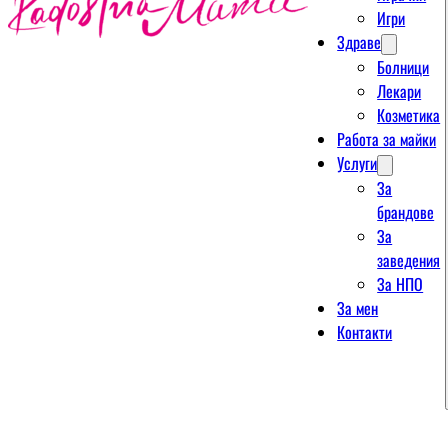
Игри
Здраве
Болници
Лекари
Козметика
Работа за майки
Услуги
За
брандове
За
заведения
За НПО
За мен
Контакти