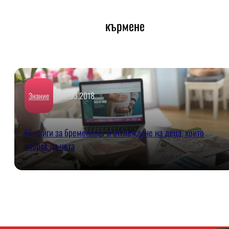
кърмене
12.03.2018
Знаниe
15 книги за бременност и отглеждане на деца, които
избрах да чета