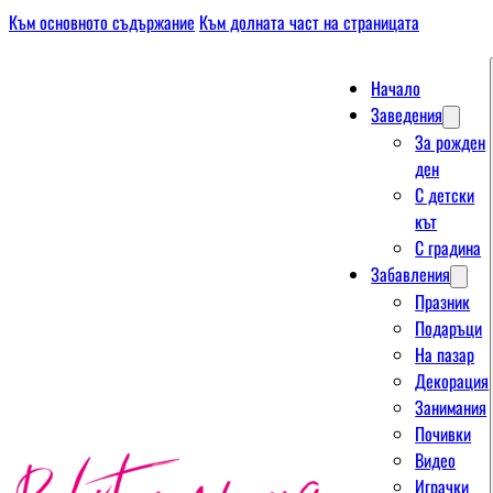
Към основното съдържание
Към долната част на страницата
Начало
Заведения
За рожден
ден
С детски
кът
С градина
Забавления
Празник
Подаръци
На пазар
Декорация
Занимания
Почивки
Видео
Играчки