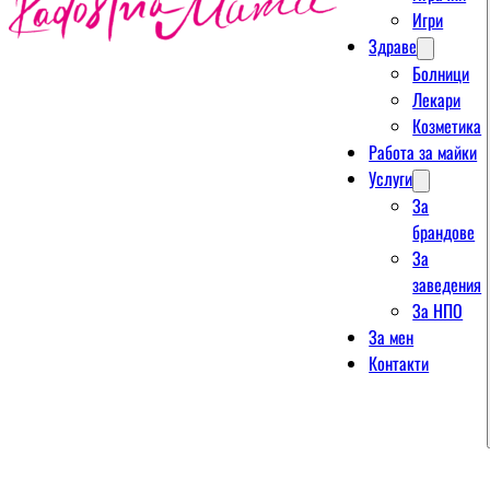
Игри
Здраве
Болници
Лекари
Козметика
Работа за майки
Услуги
За
брандове
За
заведения
За НПО
За мен
Контакти