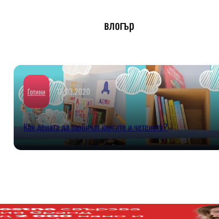
влогър
18.03.2020
Готини
Как децата да заобичат книгите и четенето?