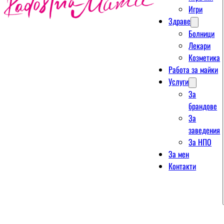
Игри
Здраве
Болници
Лекари
Козметика
Работа за майки
Услуги
За
брандове
За
заведения
За НПО
За мен
Контакти