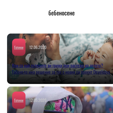
бебеносене
12.06.2020
Готини
Кои са най-големите ви грижи при растежа на детето?
Габриела има решение за тях с новия си проект Developya
12.05.2020
Готини