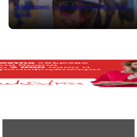
За бебеносенето – моето спасение с две деца с малка
разлика