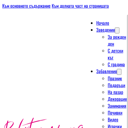
Към основното съдържание
Към долната част на страницата
Начало
Заведения
За рожден
ден
С детски
кът
С градина
Забавления
Празник
Подаръци
На пазар
Декорация
Занимания
Почивки
Видео
Играчки